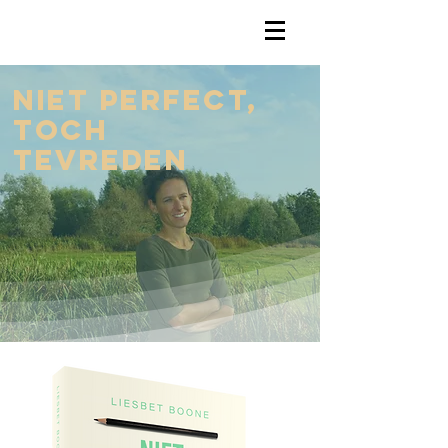
niet perfect,
toch
tevreden