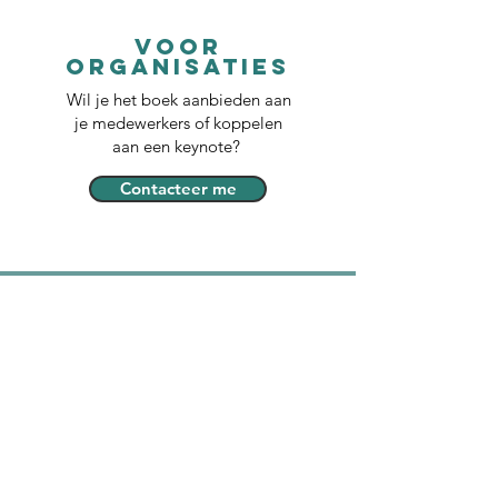
voor
organisaties
Wil je het boek aanbieden aan
je medewerkers of koppelen
aan een keynote?
Contacteer me
“Deze twee kernwoorden vatten mijn impressie
samen: een houvast en een boost. Het boek
bevat een gestructureerde boodschap waarbij
Liesbet de lezer bij de hand neemt en ook de
vrijheid van reflectie en keuze laat"
Mirko M.