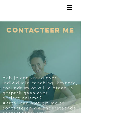
contacteer me
Heb je een vraag over
individuele coaching, keynote,
conundrum of wil je graag in
gesprek gaan over
perfectionisme?
Aarzal dan niet om me te
contacteren via onderstaande